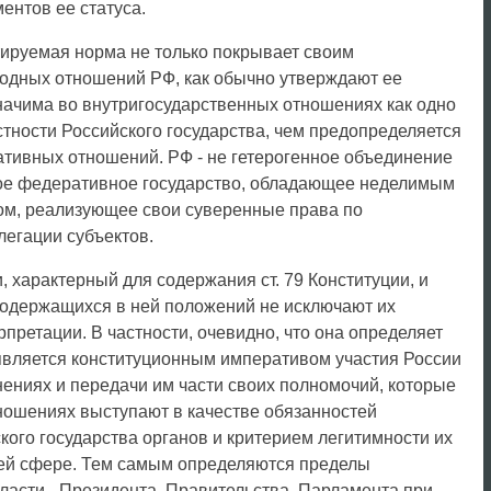
ентов ее статуса.
тируемая норма не только покрывает своим
одных отношений РФ, как обычно утверждают ее
значима во внутригосударственных отношениях как одно
тности Российского государства, чем предопределяется
ативных отношений. РФ - не гетерогенное объединение
ное федеративное государство, обладающее неделимым
ом, реализующее свои суверенные права по
легации субъектов.
 характерный для содержания ст. 79 Конституции, и
одержащихся в ней положений не исключают их
рпретации. В частности, очевидно, что она определяет
является конституционным императивом участия России
ениях и передачи им части своих полномочий, которые
ношениях выступают в качестве обязанностей
ого государства органов и критерием легитимности их
щей сфере. Тем самым определяются пределы
власти - Президента, Правительства, Парламента при