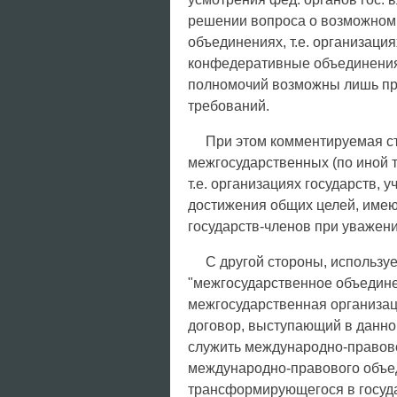
решении вопроса о возможном
объединениях, т.е. организаци
конфедеративные объединения:
полномочий возможны лишь пр
требований.
При этом комментируемая ст.
межгосударственных (по иной 
т.е. организациях государств,
достижения общих целей, имею
государств-членов при уважени
С другой стороны, использу
"межгосударственное объединен
межгосударственная организаци
договор, выступающий в данной
служить международно-правов
международно-правового объед
трансформирующегося в госуда