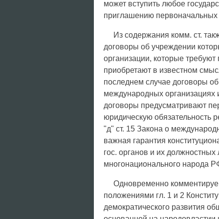
может вступить любое государс
приглашению первоначальных уч
Из содержания комм. ст. так
договоры об учреждении котор
организации, которые требуют 
приобретают в известном смыс
последнем случае договоры об
международных организациях 
договоры предусматривают пе
юридическую обязательность р
"д" ст. 15 Закона о междунаро
важная гарантия конституцион
гос. органов и их должностных
многонационального народа РФ
Одновременно комментируем
положениями гл. 1 и 2 Констит
демократического развития общ
основанной на народовластии и