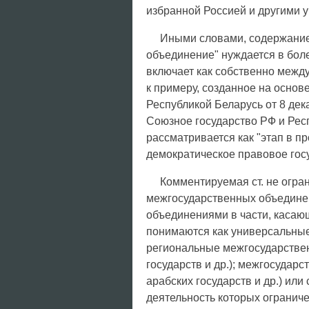
избранной Россией и другими у
Иными словами, содержание
объединение" нуждается в боле
включает как собственно межд
к примеру, созданное на осно
Республикой Беларусь от 8 дека
Союзное государство РФ и Рес
рассматривается как "этап в п
демократическое правовое госу
Комментируемая ст. не огра
межгосударственных объедине
объединениями в части, касаю
понимаются как универсальные,
региональные межгосударствен
государств и др.); межгосудар
арабских государств и др.) ил
деятельность которых ограниче