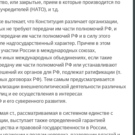
тво, или закрытые, прием в которые производится по
редителей (НАТО), и т.д.
же вытекает, что Конституция различает организации,
ых не требуют передачи им части полномочий РФ, и
передачи им части полномочий РФ и в силу этого
ле надгосударственный характер. Причем в этом
 участии России в международных союзах,
и иных международных объединениях, если такие
редачу им части полномочий РФ или устанавливают
ешений их органов для РФ, подлежат ратификации (п.
дных договорах РФ). Тем самым предусматривается
ализации внешнеполитической деятельности различных
 лиц и ее осуществления в интересах
 и его суверенного развития.
ая ст., рассматриваемая в системном единстве с
уции, выступает также определенной гарантией
ества и правовой государственности в России,
 уважении к правам человека, разделении властей и