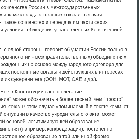
 сочленстве России в межгосударственных
ях или межгосударственных союзах, включая
 такое сочленство и передача им части своих
и условии соблюдения установленных Конституцией
, с одной стороны, говорит об участии России только в
терминологии - межправительственных) объединениях,
 учрежденных на основе международного договора для
щих постоянные органы и действующих в интересах
и их суверенитета (ООН, МОТ, ОАЕ и др.).
емое в Конституции словосочетание
ие" может обозначать и более тесный, чем "просто"
я, союз. В этом случае упоминаемый в тексте комм. ст.
 ситуации в качестве учредительного акта, может
ой основой, легитимирующей образование
инения (например, конфедерации), постепенно
рственное образование в той или иной форме,