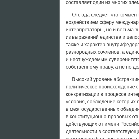
составляет один из многих элем
Отсюда следует, что коммен
воздействием сферу междунар
интерпретаторы, но и весьма 
из выражений единства и целос
также и характер внутрифедер
разнородных сочленов, а еди
и неотчуждаемым суверенитет
собственному праву, а не по де
Высокий уровень абстракции,
политическое происхождение с
конкретизации в процессе инте
условия, соблюдение которых 
в межгосударственных объедин
в конституционно-правовых от
действующих от имени Российск
деятельности в соответствую
усмотрения фед. органов гос. 