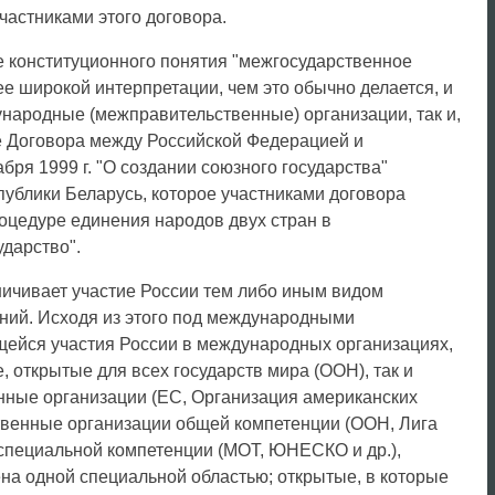
частниками этого договора.
 конституционного понятия "межгосударственное
е широкой интерпретации, чем это обычно делается, и
ународные (межправительственные) организации, так и,
ве Договора между Российской Федерацией и
бря 1999 г. "О создании союзного государства"
публики Беларусь, которое участниками договора
роцедуре единения народов двух стран в
дарство".
ничивает участие России тем либо иным видом
ний. Исходя из этого под международными
щейся участия России в международных организациях,
 открытые для всех государств мира (ООН), так и
ные организации (ЕС, Организация американских
ственные организации общей компетенции (ООН, Лига
и специальной компетенции (МОТ, ЮНЕСКО и др.),
на одной специальной областью; открытые, в которые