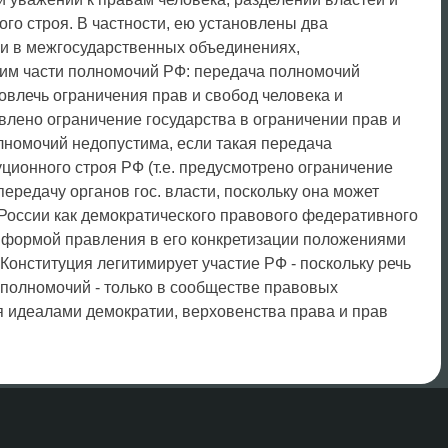
го строя. В частности, ею установлены два
ии в межгосударственных объединениях,
им части полномочий РФ: передача полномочий
овлечь ограничения прав и свобод человека и
влено ограничение государства в ограничении прав и
лномочий недопустима, если такая передача
ционного строя РФ (т.е. предусмотрено ограничение
ередачу органов гос. власти, поскольку она может
 России как демократического правового федеративного
й формой правления в его конкретизации положениями
, Конституция легитимирует участие РФ - поскольку речь
х полномочий - только в сообществе правовых
я идеалами демократии, верховенства права и прав