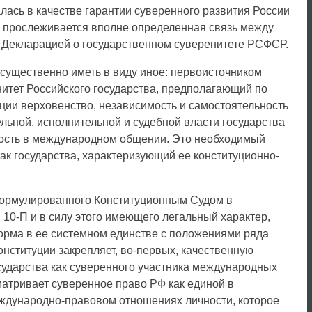
лась в качестве гарантии суверенного развития России
ия прослеживается вполне определенная связь между
. Декларацией о государственном суверенитете РСФСР.
 существенно иметь в виду иное: первоисточником
нитет Российского государства, предполагающий по
туции верховенство, независимость и самостоятельность
ельной, исполнительной и судебной власти государства
мость в международном общении. Это необходимый
ак государства, характеризующий ее конституционно-
формулированного Конституционным Судом в
 10-П и в силу этого имеющего легальный характер,
норма в ее системном единстве с положениями ряда
онституции закрепляет, во-первых, качественную
сударства как суверенного участника международных
матривает суверенное право РФ как единой в
ждународно-правовом отношениях личности, которое