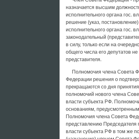
назначается высшим должност
исполнительного органа гос. в
решение (указ, постановление)
исполнительного органа гос. в
законодательный (представител
в силу, только если на очередн
общего числа его депутатов не
представителя.
Полномочия члена Совета Ф
Федерации решения о подтвер
прекращаются со дня приняти
полномочий нового члена Совет
власти субъекта РФ. Полномоч
основаниям, предусмотренным З
Полномочия члена Совета Феде
представлению Председателя п
власти субъекта РФ в том же п
(назначение) членом Совета Фе