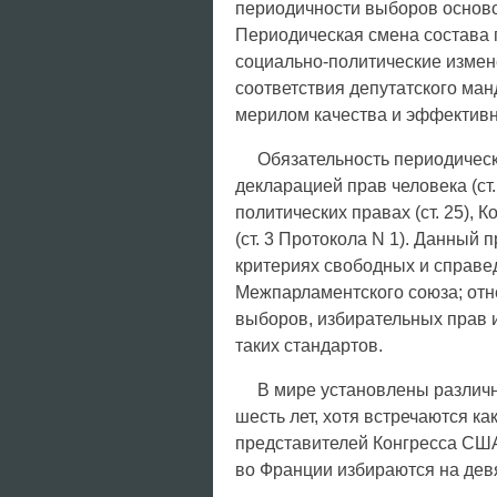
периодичности выборов осново
Периодическая смена состава
социально-политические измен
соответствия депутатского ма
мерилом качества и эффективн
Обязательность периодичес
декларацией прав человека (ст
политических правах (ст. 25),
(ст. 3 Протокола N 1). Данный
критериях свободных и справед
Межпарламентского союза; отн
выборов, избирательных прав и 
таких стандартов.
В мире установлены различны
шесть лет, хотя встречаются ка
представителей Конгресса США 
во Франции избираются на девя