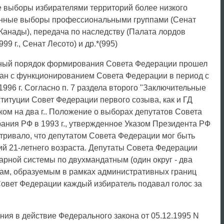
е выборы избирателями территорий более низкого
венные выборы профессиональными группами (Сенат
Канады), передача по наследству (Палата лордов
 г., Сенат Лесото) и др.*(995)
нный порядок формирования Совета Федерации прошел
зан с функционированием Совета Федерации в период с
 1996 г. Согласно п. 7 раздела второго "Заключительные
титуции Совет Федерации первого созыва, как и ГД
ком на два г.. Положение о выборах депутатов Совета
ния РФ в 1993 г., утвержденное Указом Президента РФ
атривало, что депутатом Совета Федерации мог быть
ий 21-летнего возраста. Депутаты Совета Федерации
арной системы по двухмандатным (один округ - два
гам, образуемым в рамках административных границ
Совет Федерации каждый избиратель подавал голос за
ния в действие Федерального закона от 05.12.1995 N