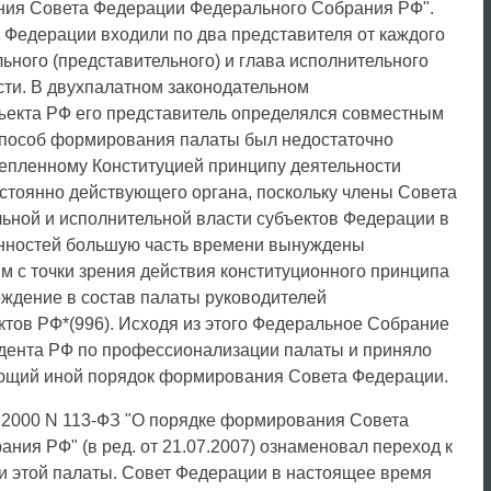
ния Совета Федерации Федерального Собрания РФ".
 Федерации входили по два представителя от каждого
льного (представительного) и глава исполнительного
ости. В двухпалатном законодательном
бъекта РФ его представитель определялся совместным
способ формирования палаты был недостаточно
репленному Конституцией принципу деятельности
стоянно действующего органа, поскольку члены Совета
льной и исполнительной власти субъектов Федерации в
анностей большую часть времени вынуждены
м с точки зрения действия конституционного принципа
ождение в состав палаты руководителей
ктов РФ*(996). Исходя из этого Федеральное Собрание
дента РФ по профессионализации палаты и приняло
ющий иной порядок формирования Совета Федерации.
.2000 N 113-ФЗ "О порядке формирования Совета
ия РФ" (в ред. от 21.07.2007) ознаменовал переход к
и этой палаты. Совет Федерации в настоящее время