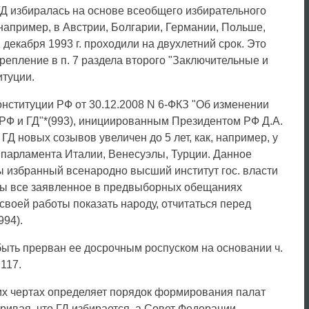
ГД избиралась на основе всеобщего избирательного
, например, в Австрии, Болгарии, Германии, Польше,
екабря 1993 г. проходили на двухлетний срок. Это
репление в п. 7 раздела второго "Заключительные и
туции.
онституции РФ от 30.12.2008 N 6-ФКЗ "Об изменении
РФ и ГД"*(993), инициированным Президентом РФ Д.А.
Д новых созывов увеличен до 5 лет, как, например, у
 парламента Италии, Венесуэлы, Турции. Данное
ы избранный всенародно высший институт гос. власти
бы все заявленное в предвыборных обещаниях
 своей работы показать народу, отчитаться перед
994).
ыть прерван ее досрочным роспуском на основании ч.
 117.
их чертах определяет порядок формирования палат
ривая, что ГД избирается, а Совет Федерации