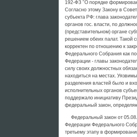
192-ФЗ "О порядке формирова
Согласно этому Закону в Совет
субъекта РФ: глава законодате
органов гос. власти, по должн
(представительном) органе су
решением обеих палат. Такой 
корректен по отношению к зак
Федерального Собрания как по
Федерации - главы законодате
силу своих должностных обяз
находиться на местах. Уязвимы
разделения властей было и вх
исполнительных органов субъе
поддержало инициативу Прези
федеральный закон, определя
Федеральный закон от 05.08
Федерации Федерального Собран
третьему этапу в формировани