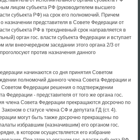
ным лицом субъекта РФ (руководителем высшего
ласти субъекта РФ) на срок его полномочий. Причем
 о назначении представителя в Совете Федерации от
ласти субъекта РФ в трехдневный срок направляется в
ьный) орган гос. власти субъекта Федерации и вступает
ом или внеочередном заседании этого органа 2/3 от
 проголосуют против назначения данного
едерации начинаются со дня принятия Советом
ждении полномочий данного члена Совета Федерации и
я Советом Федерации решения о подтверждении
а Федерации - представителя от того же органа гос.
ия члена Совета Федерации прекращаются досрочно по
аконом о статусе члена СФ и депутата ГД (ст. 4).
рации могут быть также досрочно прекращены по
алаты избравшим (назначившим) его органом гос.
орядке, в котором осуществляется его избрание
дерации. При этом за органом гос. власти субъекта РФ