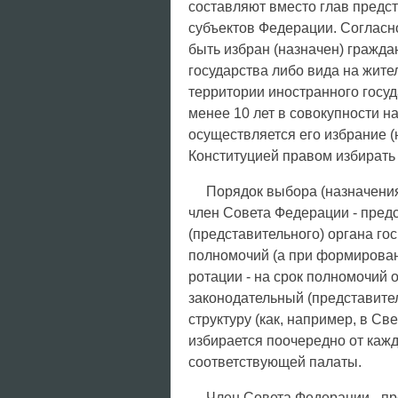
составляют вместо глав предс
субъектов Федерации. Согласн
быть избран (назначен) гражд
государства либо вида на жите
территории иностранного госуд
менее 10 лет в совокупности на
осуществляется его избрание (
Конституцией правом избирать 
Порядок выбора (назначения
член Совета Федерации - предс
(представительного) органа гос
полномочий (а при формирован
ротации - на срок полномочий 
законодательный (представите
структуру (как, например, в С
избирается поочередно от каж
соответствующей палаты.
Член Совета Федерации - пр