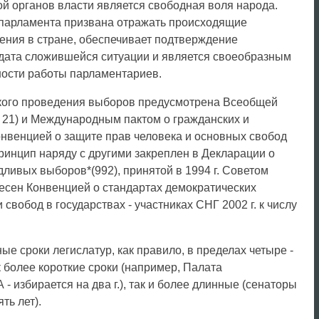
й органов власти является свободная воля народа.
 парламента призвана отражать происходящие
ения в стране, обеспечивает подтверждение
ндата сложившейся ситуации и является своеобразным
ости работы парламентариев.
кого проведения выборов предусмотрена Всеобщей
. 21) и Международным пактом о гражданских и
 Конвенцией о защите прав человека и основных свобод
 принцип наряду с другими закреплен в Декларации о
ливых выборов*(992), принятой в 1994 г. Советом
есен Конвенцией о стандартах демократических
свобод в государствах - участниках СНГ 2002 г. к числу
е сроки легислатур, как правило, в пределах четыре -
к более короткие сроки (например, Палата
- избирается на два г.), так и более длинные (сенаторы
ть лет).