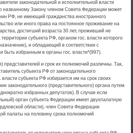
тавители законодательной и исполнительной власти
о названному Закону членом Совета Федерации может
анин РФ, не имеющий гражданства иностранного
льство или иного права на постоянное проживание на
арства, достигший возраста 30 лет, проживший не
 территории субъекта РФ, органом гос. власти которого
назначение), и обладающий в соответствии с
и быть избранным в органы гос. власти*(997).
) представителей и срок их полномочий различны. Так,
тавитель субъекта РФ от законодательного
. власти субъекта РФ избирается им на срок своих
ии законодательного (представительного) органа путем
однократно избранных депутатов). В случае если
льный) орган субъекта Федерации имеет двухпалатную
вердловской области), член Совета Федерации
дой палаты на половину срока полномочий
едставитель от исполнительного органа субъекта РФ