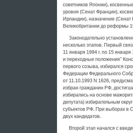
советников Японии), косвенны
уровня (Сенат Франции), кос
Ирландии), назначение (Сенат 
Великобритании до реформы 1999
Законодательно установле
несколько этапов. Первый свя
11 января 1994 г. по 15 января
и переходные положения" Конс
первого созыва, избирался сро
Федерации Федерального Собра
от 11.10.1993 N 1626, предусм
избран гражданин РФ, достигш
избирались на основе мажорит
депутата) избирательным окру
субъектов РФ. При выборах в 
двух кандидатов.
Второй этап начался с введе