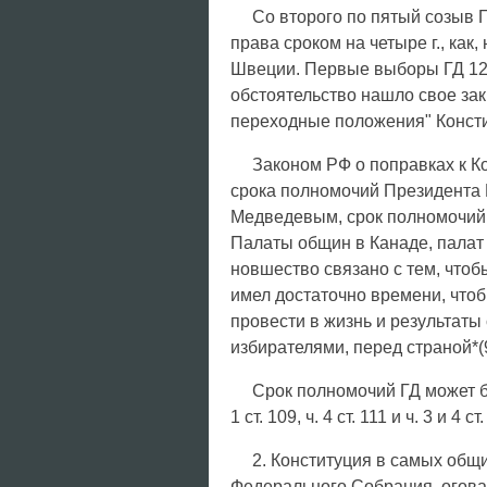
Со второго по пятый созыв 
права сроком на четыре г., как
Швеции. Первые выборы ГД 12 д
обстоятельство нашло свое зак
переходные положения" Консти
Законом РФ о поправках к К
срока полномочий Президента 
Медведевым, срок полномочий Г
Палаты общин в Канаде, палат
новшество связано с тем, чтоб
имел достаточно времени, что
провести в жизнь и результаты
избирателями, перед страной*(
Срок полномочий ГД может б
1 ст. 109, ч. 4 ст. 111 и ч. 3 и 4 ст.
2. Конституция в самых общ
Федерального Собрания, огова